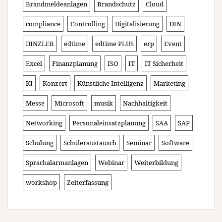
Brandmeldeanlagen
Brandschutz
Cloud
compliance
Controlling
Digitalisierung
DIN
DINZLER
edtime
edtime PLUS
erp
Event
Excel
Finanzplanung
ISO
IT
IT Sicherheit
KI
Konzert
Künstliche Intelligenz
Marketing
Messe
Microsoft
musik
Nachhaltigkeit
Networking
Personaleinsatzplanung
SAA
SAP
Schulung
Schüleraustausch
Seminar
Software
Sprachalarmanlagen
Webinar
Weiterbildung
workshop
Zeiterfassung