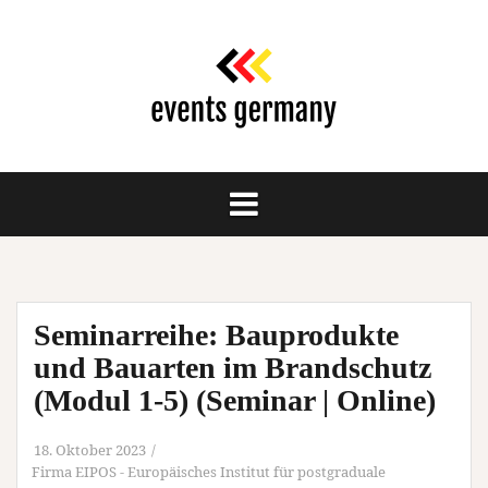
Springe
zum
Inhalt
Seminarreihe: Bauprodukte
und Bauarten im Brandschutz
(Modul 1-5) (Seminar | Online)
18. Oktober 2023
Firma EIPOS - Europäisches Institut für postgraduale