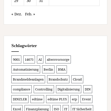
29
30
31
« Dez.
Feb. »
Schlagwörter
9001
14675
AI
altersvorsorge
Automatisierung
Berlin
BMA
Brandmeldeanlagen
Brandschutz
Cloud
compliance
Controlling
Digitalisierung
DIN
DINZLER
edtime
edtime PLUS
erp
Event
Excel
Finanzplanung
ISO
IT
IT Sicherheit