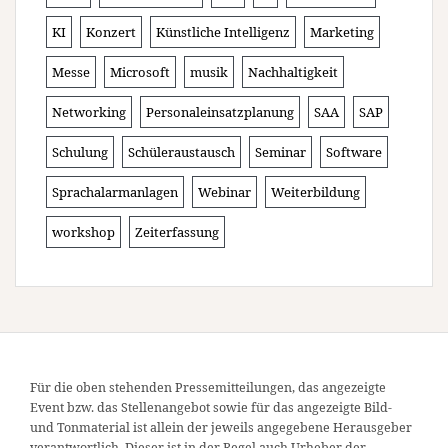
KI
Konzert
Künstliche Intelligenz
Marketing
Messe
Microsoft
musik
Nachhaltigkeit
Networking
Personaleinsatzplanung
SAA
SAP
Schulung
Schüleraustausch
Seminar
Software
Sprachalarmanlagen
Webinar
Weiterbildung
workshop
Zeiterfassung
Für die oben stehenden Pressemitteilungen, das angezeigte
Event bzw. das Stellenangebot sowie für das angezeigte Bild-
und Tonmaterial ist allein der jeweils angegebene Herausgeber
verantwortlich. Dieser ist in der Regel auch Urheber der