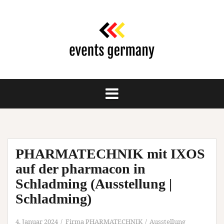
Springe
zum
Inhalt
PHARMATECHNIK mit IXOS
auf der pharmacon in
Schladming (Ausstellung |
Schladming)
4. Januar 2024
Firma PHARMATECHNIK
Ausstellung