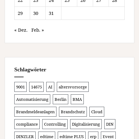
22
23
24
25
26
27
28
29
30
31
« Dez.
Feb. »
Schlagwörter
9001
14675
AI
altersvorsorge
Automatisierung
Berlin
BMA
Brandmeldeanlagen
Brandschutz
Cloud
compliance
Controlling
Digitalisierung
DIN
DINZLER
edtime
edtime PLUS
erp
Event