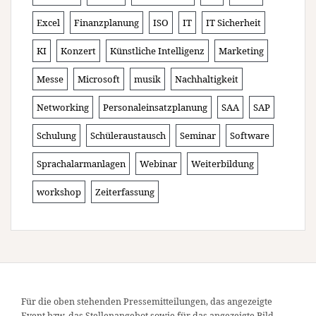
Excel
Finanzplanung
ISO
IT
IT Sicherheit
KI
Konzert
Künstliche Intelligenz
Marketing
Messe
Microsoft
musik
Nachhaltigkeit
Networking
Personaleinsatzplanung
SAA
SAP
Schulung
Schüleraustausch
Seminar
Software
Sprachalarmanlagen
Webinar
Weiterbildung
workshop
Zeiterfassung
Für die oben stehenden Pressemitteilungen, das angezeigte
Event bzw. das Stellenangebot sowie für das angezeigte Bild-