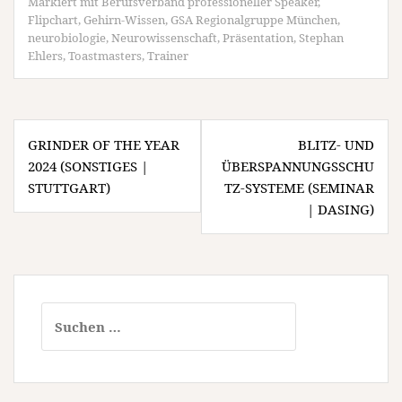
Markiert mit
Berufsverband professioneller Speaker
,
Flipchart
,
Gehirn-Wissen
,
GSA Regionalgruppe München
,
neurobiologie
,
Neurowissenschaft
,
Präsentation
,
Stephan
Ehlers
,
Toastmasters
,
Trainer
Beitragsnavigation
GRINDER OF THE YEAR
BLITZ- UND
2024 (SONSTIGES |
ÜBERSPANNUNGSSCHU
STUTTGART)
TZ-SYSTEME (SEMINAR
| DASING)
Suchen
nach: