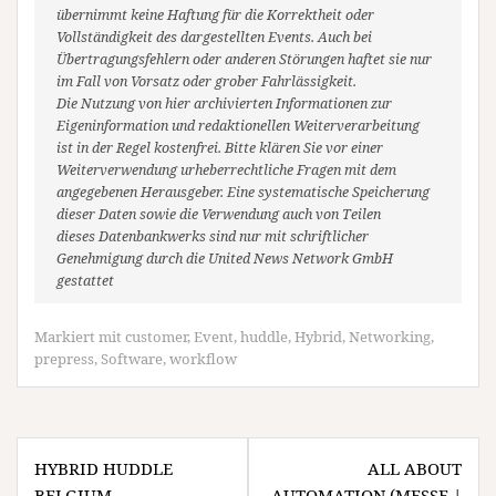
übernimmt keine Haftung für die Korrektheit oder
Vollständigkeit des dargestellten Events. Auch bei
Übertragungsfehlern oder anderen Störungen haftet sie nur
im Fall von Vorsatz oder grober Fahrlässigkeit.
Die Nutzung von hier archivierten Informationen zur
Eigeninformation und redaktionellen Weiterverarbeitung
ist in der Regel kostenfrei. Bitte klären Sie vor einer
Weiterverwendung urheberrechtliche Fragen mit dem
angegebenen Herausgeber. Eine systematische Speicherung
dieser Daten sowie die Verwendung auch von Teilen
dieses Datenbankwerks sind nur mit schriftlicher
Genehmigung durch die United News Network GmbH
gestattet
Markiert mit
customer
,
Event
,
huddle
,
Hybrid
,
Networking
,
prepress
,
Software
,
workflow
Beitragsnavigation
HYBRID HUDDLE
ALL ABOUT
BELGIUM
AUTOMATION (MESSE |