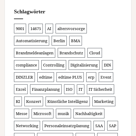
Schlagwörter
9001
14675
AI
altersvorsorge
Automatisierung
Berlin
BMA
Brandmeldeanlagen
Brandschutz
Cloud
compliance
Controlling
Digitalisierung
DIN
DINZLER
edtime
edtime PLUS
erp
Event
Excel
Finanzplanung
ISO
IT
IT Sicherheit
KI
Konzert
Künstliche Intelligenz
Marketing
Messe
Microsoft
musik
Nachhaltigkeit
Networking
Personaleinsatzplanung
SAA
SAP