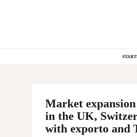
Springe
zum
Inhalt
START
Market expansion 
in the UK, Switz
with exporto and 