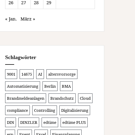
26
27
28
29
« Jan.
März »
Schlagwörter
9001
14675
AI
altersvorsorge
Automatisierung
Berlin
BMA
Brandmeldeanlagen
Brandschutz
Cloud
compliance
Controlling
Digitalisierung
DIN
DINZLER
edtime
edtime PLUS
erp
Event
Excel
Finanzplanung