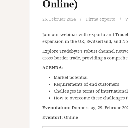
Online)
26. Februar 2024
Firma exporto
W
Join our webinar with exporto and Tradeb
expansion in the UK, Switzerland, and N
Explore Tradebyte’s robust channel netw
cross-border trade, providing a comprehen
AGENDA:
Market potential
Requirements of end customers
Challenges in terms of internationa
How to overcome these challenges (
Eventdatum:
Donnerstag, 29. Februar 202
Eventort:
Online