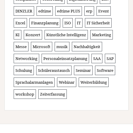
DINZLER
edtime
edtime PLUS
erp
Event
Excel
Finanzplanung
ISO
IT
IT Sicherheit
KI
Konzert
Künstliche Intelligenz
Marketing
Messe
Microsoft
musik
Nachhaltigkeit
Networking
Personaleinsatzplanung
SAA
SAP
Schulung
Schüleraustausch
Seminar
Software
Sprachalarmanlagen
Webinar
Weiterbildung
workshop
Zeiterfassung