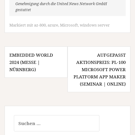
Genehmigung durch die United News Network GmbH
gestattet
Markiert mit
az-800
,
azure
,
Microsoft
,
windows server
Beitragsnavigation
EMBEDDED WORLD
AUFGEPASST
2024 (MESSE |
AKTIONSPREIS: PL-100
NÜRNBERG)
MICROSOFT POWER
PLATFORM APP MAKER
(SEMINAR | ONLINE)
Suchen
nach: