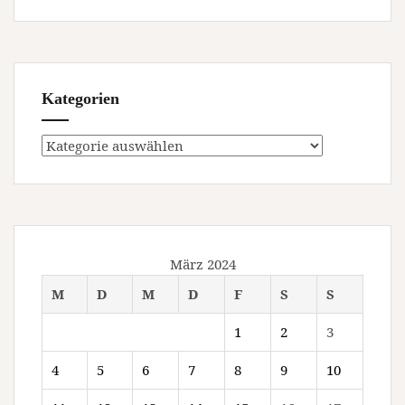
Kategorien
Kategorien
März 2024
M
D
M
D
F
S
S
1
2
3
4
5
6
7
8
9
10