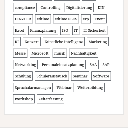
compliance
Controlling
Digitalisierung
DIN
DINZLER
edtime
edtime PLUS
erp
Event
Excel
Finanzplanung
ISO
IT
IT Sicherheit
KI
Konzert
Künstliche Intelligenz
Marketing
Messe
Microsoft
musik
Nachhaltigkeit
Networking
Personaleinsatzplanung
SAA
SAP
Schulung
Schüleraustausch
Seminar
Software
Sprachalarmanlagen
Webinar
Weiterbildung
workshop
Zeiterfassung