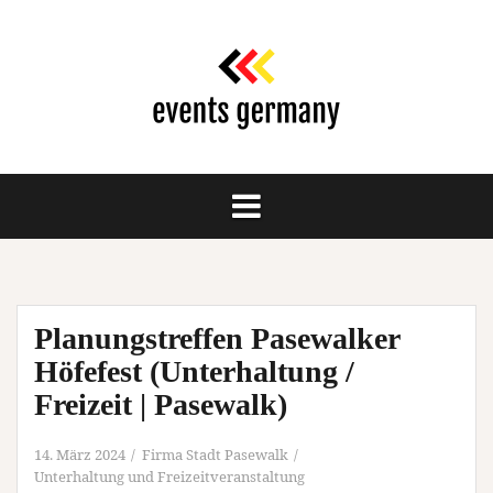
Springe
zum
Inhalt
Planungstreffen Pasewalker
Höfefest (Unterhaltung /
Freizeit | Pasewalk)
14. März 2024
Firma Stadt Pasewalk
Unterhaltung und Freizeitveranstaltung