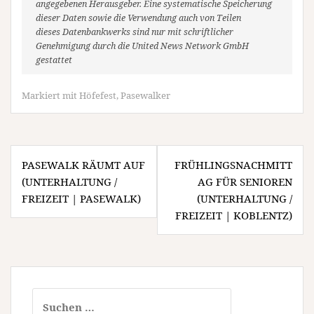
angegebenen Herausgeber. Eine systematische Speicherung
dieser Daten sowie die Verwendung auch von Teilen
dieses Datenbankwerks sind nur mit schriftlicher
Genehmigung durch die United News Network GmbH
gestattet
Markiert mit
Höfefest
,
Pasewalker
Beitragsnavigation
PASEWALK RÄUMT AUF
FRÜHLINGSNACHMITT
(UNTERHALTUNG /
AG FÜR SENIOREN
FREIZEIT | PASEWALK)
(UNTERHALTUNG /
FREIZEIT | KOBLENTZ)
Suchen
nach: