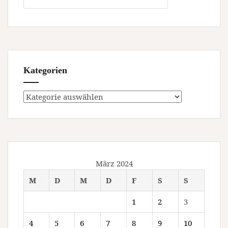
Kategorien
Kategorien
März 2024
M
D
M
D
F
S
S
1
2
3
4
5
6
7
8
9
10