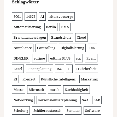
Schlagwörter
9001
14675
AI
altersvorsorge
Automatisierung
Berlin
BMA
Brandmeldeanlagen
Brandschutz
Cloud
compliance
Controlling
Digitalisierung
DIN
DINZLER
edtime
edtime PLUS
erp
Event
Excel
Finanzplanung
ISO
IT
IT Sicherheit
KI
Konzert
Künstliche Intelligenz
Marketing
Messe
Microsoft
musik
Nachhaltigkeit
Networking
Personaleinsatzplanung
SAA
SAP
Schulung
Schüleraustausch
Seminar
Software