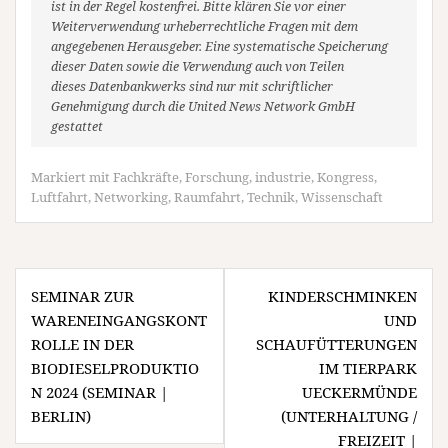
ist in der Regel kostenfrei. Bitte klären Sie vor einer
Weiterverwendung urheberrechtliche Fragen mit dem
angegebenen Herausgeber. Eine systematische Speicherung
dieser Daten sowie die Verwendung auch von Teilen
dieses Datenbankwerks sind nur mit schriftlicher
Genehmigung durch die United News Network GmbH
gestattet
Markiert mit
Fachkräfte
,
Forschung
,
industrie
,
Kongress
,
Luftfahrt
,
Networking
,
Raumfahrt
,
Technik
,
Wissenschaft
Beitragsnavigation
SEMINAR ZUR
KINDERSCHMINKEN
WARENEINGANGSKONT
UND
ROLLE IN DER
SCHAUFÜTTERUNGEN
BIODIESELPRODUKTIO
IM TIERPARK
N 2024 (SEMINAR |
UECKERMÜNDE
BERLIN)
(UNTERHALTUNG /
FREIZEIT |