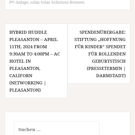
PV-Anlage
,
solar
,
Solar Solutions Bremen
Beitragsnavigation
HYBRID HUDDLE
SPENDENÜBERGABE:
PLEASANTON – APRIL
STIFTUNG „HOFFNUNG
11TH, 2024 FROM
FÜR KINDER“ SPENDET
9:30AM TO 4:00PM – AC
FÜR ROLLENDEN
HOTEL IN
GEBURTSTISCH
PLEASANTON,
(PRESSETERMIN |
CALIFORN
DARMSTADT)
(NETWORKING |
PLEASANTON)
Suchen
nach: