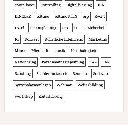
compliance
Controlling
Digitalisierung
DIN
DINZLER
edtime
edtime PLUS
erp
Event
Excel
Finanzplanung
ISO
IT
IT Sicherheit
KI
Konzert
Künstliche Intelligenz
Marketing
Messe
Microsoft
musik
Nachhaltigkeit
Networking
Personaleinsatzplanung
SAA
SAP
Schulung
Schüleraustausch
Seminar
Software
Sprachalarmanlagen
Webinar
Weiterbildung
workshop
Zeiterfassung