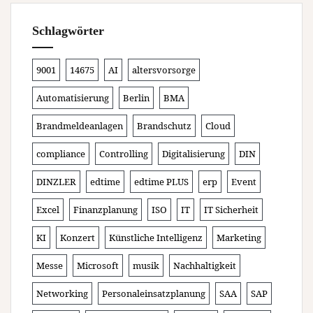
Schlagwörter
9001
14675
AI
altersvorsorge
Automatisierung
Berlin
BMA
Brandmeldeanlagen
Brandschutz
Cloud
compliance
Controlling
Digitalisierung
DIN
DINZLER
edtime
edtime PLUS
erp
Event
Excel
Finanzplanung
ISO
IT
IT Sicherheit
KI
Konzert
Künstliche Intelligenz
Marketing
Messe
Microsoft
musik
Nachhaltigkeit
Networking
Personaleinsatzplanung
SAA
SAP