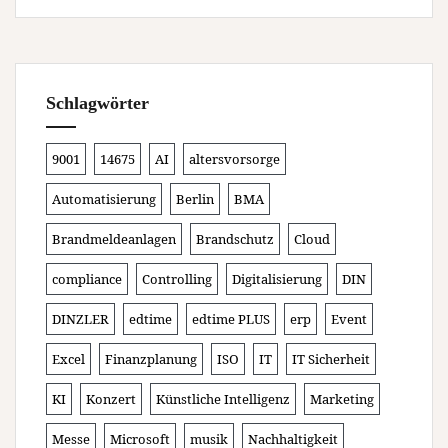
Schlagwörter
9001
14675
AI
altersvorsorge
Automatisierung
Berlin
BMA
Brandmeldeanlagen
Brandschutz
Cloud
compliance
Controlling
Digitalisierung
DIN
DINZLER
edtime
edtime PLUS
erp
Event
Excel
Finanzplanung
ISO
IT
IT Sicherheit
KI
Konzert
Künstliche Intelligenz
Marketing
Messe
Microsoft
musik
Nachhaltigkeit