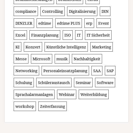
compliance
Controlling
Digitalisierung
DIN
DINZLER
edtime
edtime PLUS
erp
Event
Excel
Finanzplanung
ISO
IT
IT Sicherheit
KI
Konzert
Künstliche Intelligenz
Marketing
Messe
Microsoft
musik
Nachhaltigkeit
Networking
Personaleinsatzplanung
SAA
SAP
Schulung
Schüleraustausch
Seminar
Software
Sprachalarmanlagen
Webinar
Weiterbildung
workshop
Zeiterfassung