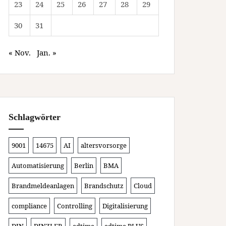
23
24
25
26
27
28
29
30
31
« Nov.
Jan. »
Schlagwörter
9001
14675
AI
altersvorsorge
Automatisierung
Berlin
BMA
Brandmeldeanlagen
Brandschutz
Cloud
compliance
Controlling
Digitalisierung