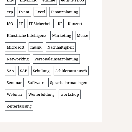
DIN
DINZLER
edtime
edtime PLUS
erp
Event
Excel
Finanzplanung
ISO
IT
IT Sicherheit
KI
Konzert
Künstliche Intelligenz
Marketing
Messe
Microsoft
musik
Nachhaltigkeit
Networking
Personaleinsatzplanung
SAA
SAP
Schulung
Schüleraustausch
Seminar
Software
Sprachalarmanlagen
Webinar
Weiterbildung
workshop
Zeiterfassung