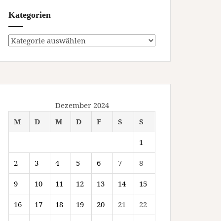
Kategorien
Kategorien
Dezember 2024
M
D
M
D
F
S
S
1
2
3
4
5
6
7
8
9
10
11
12
13
14
15
16
17
18
19
20
21
22