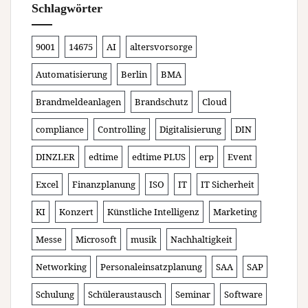
Schlagwörter
9001
14675
AI
altersvorsorge
Automatisierung
Berlin
BMA
Brandmeldeanlagen
Brandschutz
Cloud
compliance
Controlling
Digitalisierung
DIN
DINZLER
edtime
edtime PLUS
erp
Event
Excel
Finanzplanung
ISO
IT
IT Sicherheit
KI
Konzert
Künstliche Intelligenz
Marketing
Messe
Microsoft
musik
Nachhaltigkeit
Networking
Personaleinsatzplanung
SAA
SAP
Schulung
Schüleraustausch
Seminar
Software