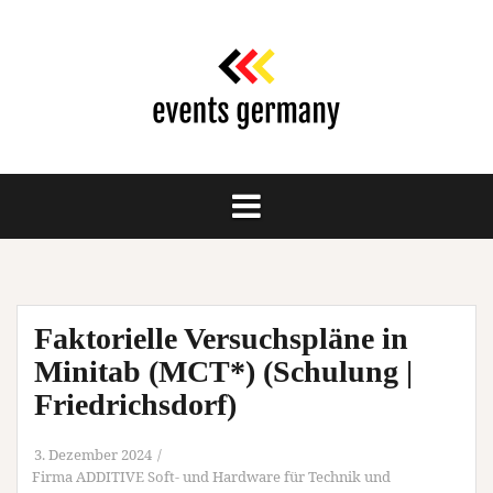
Springe
zum
Inhalt
Faktorielle Versuchspläne in
Minitab (MCT*) (Schulung |
Friedrichsdorf)
3. Dezember 2024
Firma ADDITIVE Soft- und Hardware für Technik und