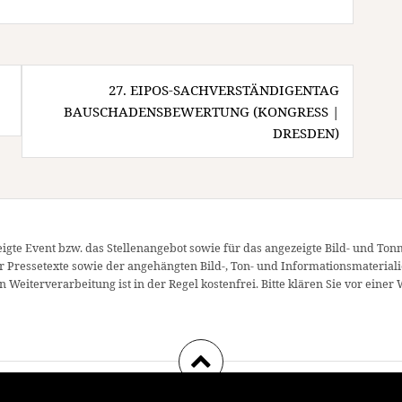
27. EIPOS-SACHVERSTÄNDIGENTAG
BAUSCHADENSBEWERTUNG (KONGRESS |
DRESDEN)
igte Event bzw. das Stellenangebot sowie für das angezeigte Bild- und Ton
er Pressetexte sowie der angehängten Bild-, Ton- und Informationsmateriali
 Weiterverarbeitung ist in der Regel kostenfrei. Bitte klären Sie vor ei