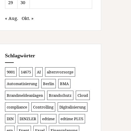
29
30
« Aug.
Okt. »
Schlagwörter
9001
14675
AI
altersvorsorge
Automatisierung
Berlin
BMA
Brandmeldeanlagen
Brandschutz
Cloud
compliance
Controlling
Digitalisierung
DIN
DINZLER
edtime
edtime PLUS
erp
Event
Excel
Finanzplanung