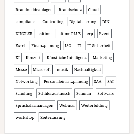
Brandmeldeanlagen
Brandschutz
Cloud
compliance
Controlling
Digitalisierung
DIN
DINZLER
edtime
edtime PLUS
erp
Event
Excel
Finanzplanung
ISO
IT
IT Sicherheit
KI
Konzert
Künstliche Intelligenz
Marketing
Messe
Microsoft
musik
Nachhaltigkeit
Networking
Personaleinsatzplanung
SAA
SAP
Schulung
Schüleraustausch
Seminar
Software
Sprachalarmanlagen
Webinar
Weiterbildung
workshop
Zeiterfassung