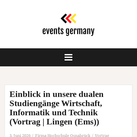
Springe
zum
Inhalt
Einblick in unsere dualen
Studiengänge Wirtschaft,
Informatik und Technik
(Vortrag | Lingen (Ems))
3. Juni 2026
Firma Hochschule Osnabrück
Vortrag