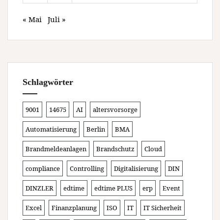
« Mai
Juli »
Schlagwörter
9001
14675
AI
altersvorsorge
Automatisierung
Berlin
BMA
Brandmeldeanlagen
Brandschutz
Cloud
compliance
Controlling
Digitalisierung
DIN
DINZLER
edtime
edtime PLUS
erp
Event
Excel
Finanzplanung
ISO
IT
IT Sicherheit