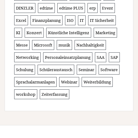
DINZLER
edtime
edtime PLUS
erp
Event
Excel
Finanzplanung
ISO
IT
IT Sicherheit
KI
Konzert
Künstliche Intelligenz
Marketing
Messe
Microsoft
musik
Nachhaltigkeit
Networking
Personaleinsatzplanung
SAA
SAP
Schulung
Schüleraustausch
Seminar
Software
Sprachalarmanlagen
Webinar
Weiterbildung
workshop
Zeiterfassung