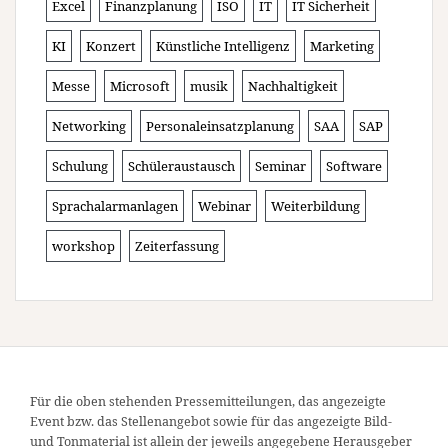
Excel
Finanzplanung
ISO
IT
IT Sicherheit
KI
Konzert
Künstliche Intelligenz
Marketing
Messe
Microsoft
musik
Nachhaltigkeit
Networking
Personaleinsatzplanung
SAA
SAP
Schulung
Schüleraustausch
Seminar
Software
Sprachalarmanlagen
Webinar
Weiterbildung
workshop
Zeiterfassung
Für die oben stehenden Pressemitteilungen, das angezeigte
Event bzw. das Stellenangebot sowie für das angezeigte Bild-
und Tonmaterial ist allein der jeweils angegebene Herausgeber