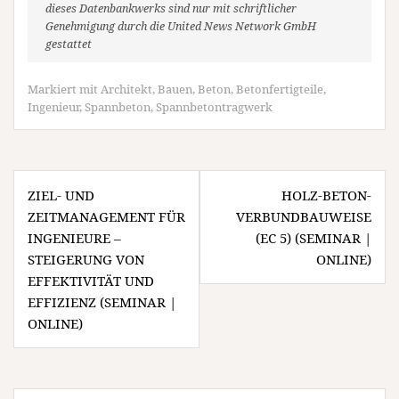
dieses Datenbankwerks sind nur mit schriftlicher
Genehmigung durch die United News Network GmbH
gestattet
Markiert mit
Architekt
,
Bauen
,
Beton
,
Betonfertigteile
,
Ingenieur
,
Spannbeton
,
Spannbetontragwerk
Beitragsnavigation
ZIEL- UND
HOLZ-BETON-
ZEITMANAGEMENT FÜR
VERBUNDBAUWEISE
INGENIEURE –
(EC 5) (SEMINAR |
STEIGERUNG VON
ONLINE)
EFFEKTIVITÄT UND
EFFIZIENZ (SEMINAR |
ONLINE)