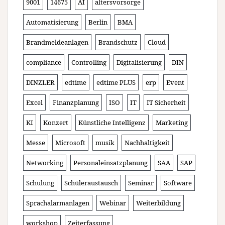
9001
14675
AI
altersvorsorge
Automatisierung
Berlin
BMA
Brandmeldeanlagen
Brandschutz
Cloud
compliance
Controlling
Digitalisierung
DIN
DINZLER
edtime
edtime PLUS
erp
Event
Excel
Finanzplanung
ISO
IT
IT Sicherheit
KI
Konzert
Künstliche Intelligenz
Marketing
Messe
Microsoft
musik
Nachhaltigkeit
Networking
Personaleinsatzplanung
SAA
SAP
Schulung
Schüleraustausch
Seminar
Software
Sprachalarmanlagen
Webinar
Weiterbildung
workshop
Zeiterfassung