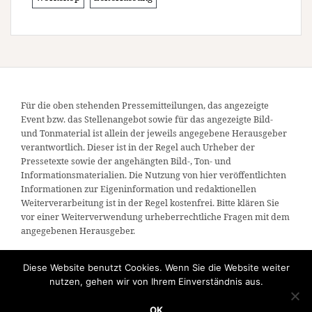
Für die oben stehenden Pressemitteilungen, das angezeigte
Event bzw. das Stellenangebot sowie für das angezeigte Bild-
und Tonmaterial ist allein der jeweils angegebene Herausgeber
verantwortlich. Dieser ist in der Regel auch Urheber der
Pressetexte sowie der angehängten Bild-, Ton- und
Informationsmaterialien. Die Nutzung von hier veröffentlichten
Informationen zur Eigeninformation und redaktionellen
Weiterverarbeitung ist in der Regel kostenfrei. Bitte klären Sie
vor einer Weiterverwendung urheberrechtliche Fragen mit dem
angegebenen Herausgeber.
Diese Website benutzt Cookies. Wenn Sie die Website weiter
nutzen, gehen wir von Ihrem Einverständnis aus.
OK