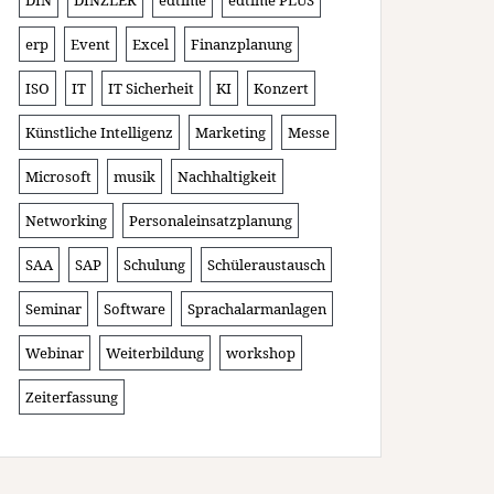
DIN
DINZLER
edtime
edtime PLUS
erp
Event
Excel
Finanzplanung
ISO
IT
IT Sicherheit
KI
Konzert
Künstliche Intelligenz
Marketing
Messe
Microsoft
musik
Nachhaltigkeit
Networking
Personaleinsatzplanung
SAA
SAP
Schulung
Schüleraustausch
Seminar
Software
Sprachalarmanlagen
Webinar
Weiterbildung
workshop
Zeiterfassung