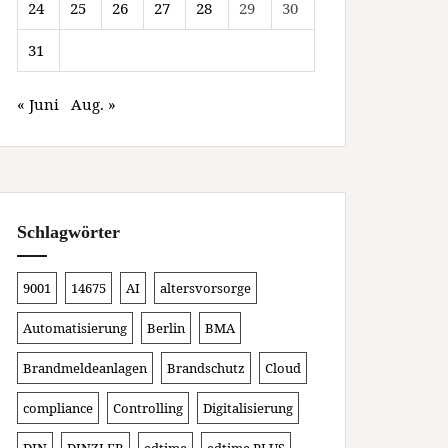
24
25
26
27
28
29
30
31
« Juni
Aug. »
Schlagwörter
9001
14675
AI
altersvorsorge
Automatisierung
Berlin
BMA
Brandmeldeanlagen
Brandschutz
Cloud
compliance
Controlling
Digitalisierung