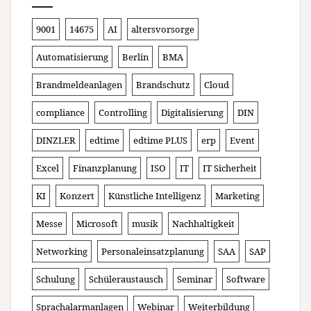
9001
14675
AI
altersvorsorge
Automatisierung
Berlin
BMA
Brandmeldeanlagen
Brandschutz
Cloud
compliance
Controlling
Digitalisierung
DIN
DINZLER
edtime
edtime PLUS
erp
Event
Excel
Finanzplanung
ISO
IT
IT Sicherheit
KI
Konzert
Künstliche Intelligenz
Marketing
Messe
Microsoft
musik
Nachhaltigkeit
Networking
Personaleinsatzplanung
SAA
SAP
Schulung
Schüleraustausch
Seminar
Software
Sprachalarmanlagen
Webinar
Weiterbildung