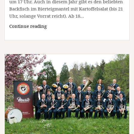
um 17 Uhr. Auch in diesem Jahr gibt es den beliebten
Backfisch im Bierteigmantel mit Kartoffelsalat (bis 21
Uhr, solange Vorrat reicht). Ab 18…
Sportfest
Continue reading
des
SV
Bad
Herrenalb
vom
3.
Juli
–
6.
Juli
(Unterhaltung
/
Freizeit
|
Bad