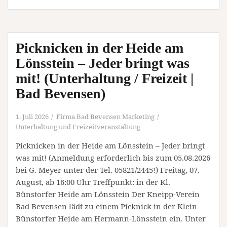
/
Freizeit
|
Picknicken in der Heide am
Bad
Bevensen)
Lönsstein – Jeder bringt was
mit! (Unterhaltung / Freizeit |
Bad Bevensen)
1. Juli 2026
Firma Bad Bevensen Marketing
Unterhaltung und Freizeitveranstaltung
Picknicken in der Heide am Lönsstein – Jeder bringt
was mit! (Anmeldung erforderlich bis zum 05.08.2026
bei G. Meyer unter der Tel. 05821/2445!) Freitag, 07.
August, ab 16:00 Uhr Treffpunkt: in der Kl.
Bünstorfer Heide am Lönsstein Der Kneipp-Verein
Bad Bevensen lädt zu einem Picknick in der Klein
Bünstorfer Heide am Hermann-Lönsstein ein. Unter