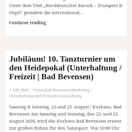
Unter dem Titel „Norddeutscher Barock – Trompete &
Orgel“ gestalten die international…
Norddeutscher
Continue reading
Barock
–
Trompete
und
Jubiläum! 10. Tanzturnier um
Orgel
(Unterhaltung
den Heidepokal (Unterhaltung /
/
Freizeit | Bad Bevensen)
Freizeit
|
1. Juli 2026
Firma Bad Bevensen Marketing
Bad
Unterhaltung und Freizeitveranstaltung
Bevensen)
Samstag & Sonntag, 22.und 23. August / Kurhaus, Bad
Bevensen Am Samstag und Sonntag, den 22. und 23.
August 2026, wird das Kurhaus Bad Bevensen erneut
zur großen Bühne für den Tanzsport. Von 10:00 Uhr