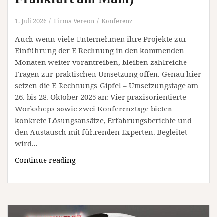
Bad
Bevensen)
1. Juli 2026
Firma Vereon
Konferenz
Auch wenn viele Unternehmen ihre Projekte zur
Einführung der E-Rechnung in den kommenden
Monaten weiter vorantreiben, bleiben zahlreiche
Fragen zur praktischen Umsetzung offen. Genau hier
setzen die E-Rechnungs-Gipfel – Umsetzungstage am
26. bis 28. Oktober 2026 an: Vier praxisorientierte
Workshops sowie zwei Konferenztage bieten
konkrete Lösungsansätze, Erfahrungsberichte und
den Austausch mit führenden Experten. Begleitet
wird…
E-
Continue reading
Rechnungs-
Gipfel
–
Umsetzungstage