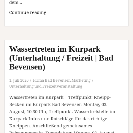
dem…
Picknicken
Continue reading
in
der
Heide
am
Wassertreten im Kurpark
Lönsstein
–
(Unterhaltung / Freizeit | Bad
Jeder
Bevensen)
bringt
was
1. Juli 2026
Firma Bad Bevensen Marketing
mit!
Unterhaltung und Freizeitveranstaltung
(Unterhaltung
Wassertreten im Kurpark Treffpunkt: Kneipp-
/
Becken im Kurpark Bad Bevensen Montag, 03.
Freizeit
August, 10:30 Uhr, Treffpunkt: Wassertretstelle im
|
Kurpark Infos und Ratschläge für das richtige
Bad
Kneippen. Anschließend gemeinsames
Bevensen)
Beisammensein. Eventdatum: Montag, 03. August