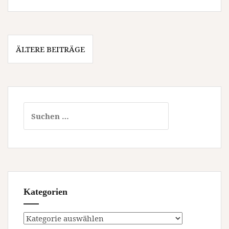
mit
Blasmusik
(Unterhaltung
Beitragsnavigation
/
ÄLTERE BEITRÄGE
Freizeit
|
Bad
Herrenalb)
Suchen
nach:
Kategorien
Kategorien