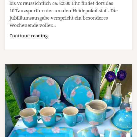
bis voraussichtlich ca. 22:00 Uhr findet dort das
10.Tanzsportturnier um den Heidepokal statt. Die
Jubiläumsausgabe verspricht ein besonderes
Wochenende voller…
Jubiläum!
Continue reading
10.
Tanzturnier
um
den
Heidepokal
(Unterhaltung
/
Freizeit
|
Bad
Bevensen)