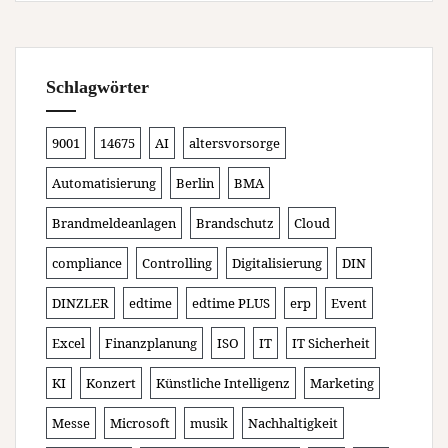
Schlagwörter
9001
14675
AI
altersvorsorge
Automatisierung
Berlin
BMA
Brandmeldeanlagen
Brandschutz
Cloud
compliance
Controlling
Digitalisierung
DIN
DINZLER
edtime
edtime PLUS
erp
Event
Excel
Finanzplanung
ISO
IT
IT Sicherheit
KI
Konzert
Künstliche Intelligenz
Marketing
Messe
Microsoft
musik
Nachhaltigkeit