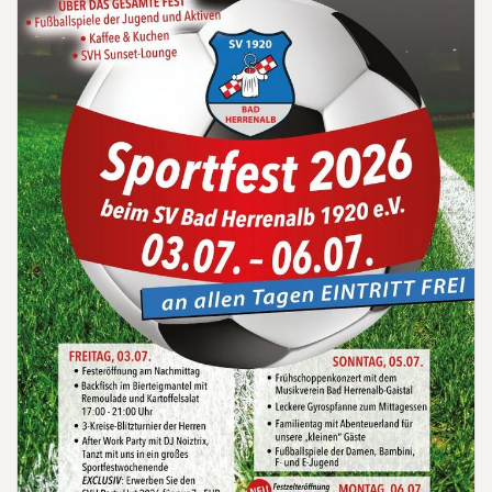
(Konferenz
|
Frankfurt
am
Main)