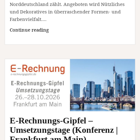
Norddeutschland zählt. Angeboten wird Nützliches
und Dekoratives in überraschender Formen- und
Farbenvielfalt.…
26.
Continue reading
Töpfermarkt
in
Bad
Bevensen
am
29.
und
30.
August
2026
(Unterhaltung
E-Rechnungs-Gipfel –
/
Freizeit
Umsetzungstage (Konferenz |
|
Frankfurt am Main)