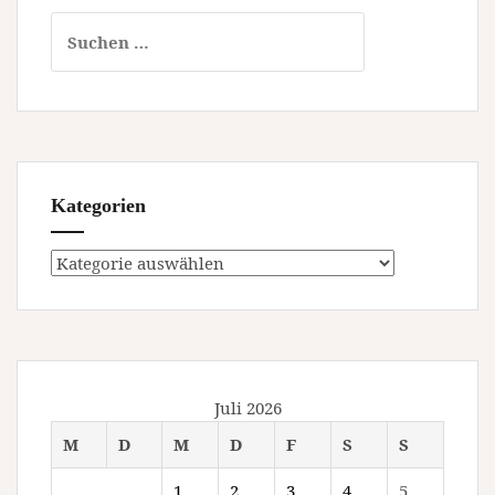
Online)
Suchen
nach:
Kategorien
Kategorien
Juli 2026
M
D
M
D
F
S
S
1
2
3
4
5