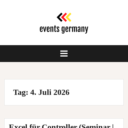
Springe
zum
Inhalt
Tag:
4. Juli 2026
Excel für Controller (Seminar |