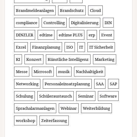
Brandmeldeanlagen
Brandschutz
Cloud
compliance
Controlling
Digitalisierung
DIN
DINZLER
edtime
edtime PLUS
erp
Event
Excel
Finanzplanung
ISO
IT
IT Sicherheit
KI
Konzert
Künstliche Intelligenz
Marketing
Messe
Microsoft
musik
Nachhaltigkeit
Networking
Personaleinsatzplanung
SAA
SAP
Schulung
Schüleraustausch
Seminar
Software
Sprachalarmanlagen
Webinar
Weiterbildung
workshop
Zeiterfassung